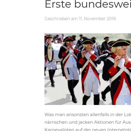
Erste bundeswei
Geschrieben
am
11. November 2019
.
Was man ansonsten allenfalls in der Lo
närrischen und jecken Aktionen für Au
Karnevalisten auf der neuen Internetp