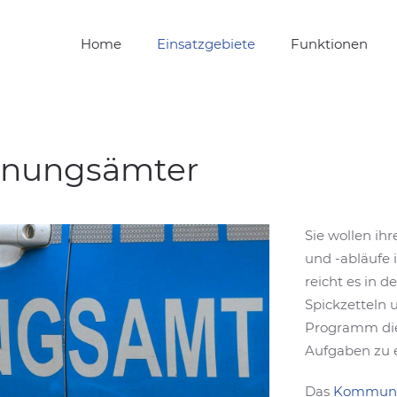
Home
Einsatzgebiete
Funktionen
rdnungsämter
Sie wollen ih
und -abläufe
reicht es in d
Spickzetteln 
Programm die
Aufgaben zu e
Das
Kommuna