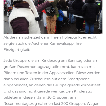
Als die närrische Zeit dann Ihren Höhepunkt erreicht,
zeigte auch die Aachener Karnevalsapp Ihre
Einzigartigkeit:
Jede Gruppe, die am Kinderzug am Sonntag oder am
großen Rosenmontagszug teilnimmt, kann sich mit
Bildern und Texten in der App vorstellen. Diese werden
dann bei allen Zuschauern auf dem Smartphone
eingeblendet, an denen die Gruppe gerade vorbeizieht.
Und das sind nicht gerade wenige: Den Kinderzug
bildeten in diesem Jahr 130 Gruppen, am
Rosenmontagszug nahmen fast 200 Gruppen, Wagen