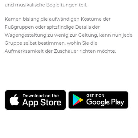
und musikalische Begleitungen teil.
Kamen bislang die aufwändigen Kostüme der
Fußgruppen oder spitzfindige Details der
Wagengestaltung zu wenig zur Geltung, kann nun jede
Gruppe selbst bestimmen, wohin Sie die
Aufmerksamkeit der Zuschauer richten möchte.