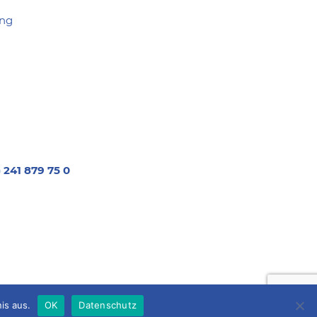
ung
) 241 879 75 0
is aus.
OK
Datenschutz