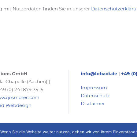
 mit Nutzerdaten finden Sie in unserer
Datenschutzerklär
tions GmbH
info@lobadi.de
|
+49 (0
la-Chapelle (Aachen) |
Impressum
+49 (0) 241 879 75 15
Datenschutz
www.qosmotec.com
Disclaimer
id Webdesign
Wenn Sie die Website weiter nutzen, gehen wir von Ihrem Einverständn