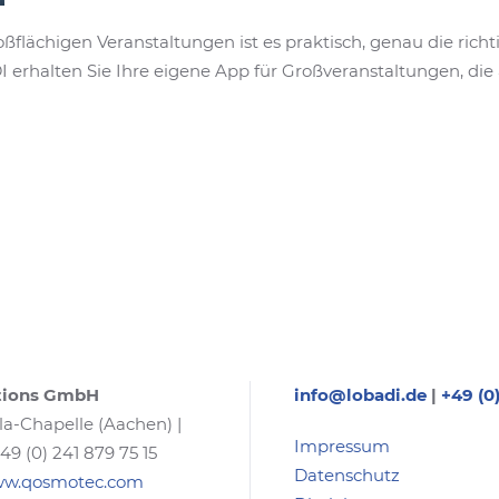
oßflächigen Veranstaltungen ist es praktisch, genau die ric
rhalten Sie Ihre eigene App für Großveranstaltungen, die 
tions GmbH
info@lobadi.de
|
+49 (0
la-Chapelle (Aachen) |
Impressum
+49 (0) 241 879 75 15
Datenschutz
www.qosmotec.com