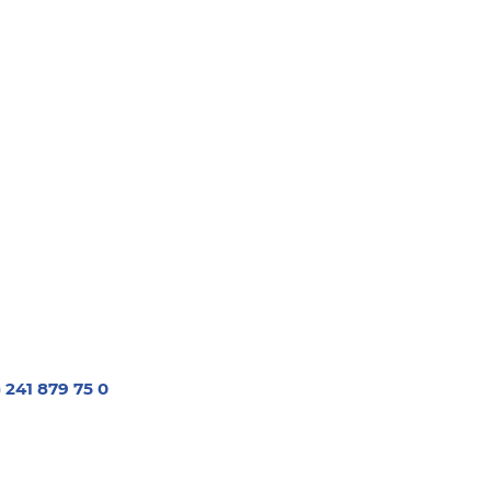
zu
regeln.
) 241 879 75 0