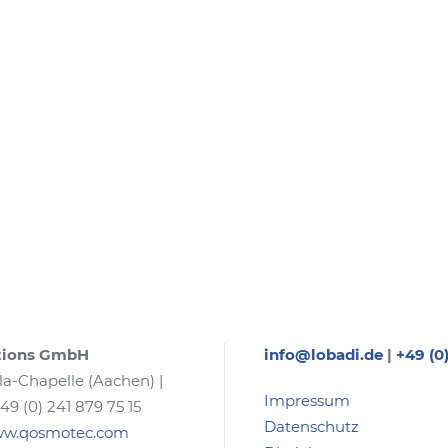
tions GmbH
info@lobadi.de
|
+49 (0
la-Chapelle (Aachen) |
Impressum
+49 (0) 241 879 75 15
Datenschutz
www.qosmotec.com