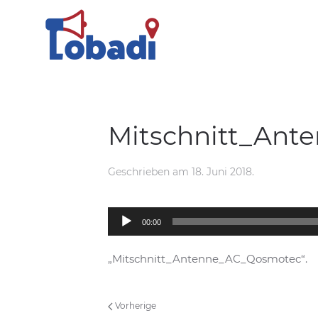
Mitschnitt_An
Geschrieben
am
18. Juni 2018
.
Audio-
00:00
Player
„Mitschnitt_Antenne_AC_Qosmotec“.
Vorherige